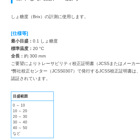
しょ糖度（Brix）の計測に使用します。
[仕様等]
最小目盛：
0.1 しょ糖度
標準温度：
20 °C
全長：
約 300 mm
ご要望によりトレーサビリティ校正証明書（JCSSまたはメーカ
*弊社校正センター（JCSS0307）で発行するJCSS校正証明書は、
認証されています。
目盛範囲
0 ～ 10
10 ～ 20
20 ～ 30
30 ～ 40
40 ～ 50
など