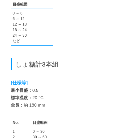
目盛範囲
0 ～ 6
6 ～ 12
12 ～ 18
18 ～ 24
24 ～ 30
など
しょ糖計3本組
[仕様等]
最小目盛：
0.5
標準温度：
20 °C
全長：
約 180 mm
No.
目盛範囲
1
0 ～ 30
2
30 ～ 60