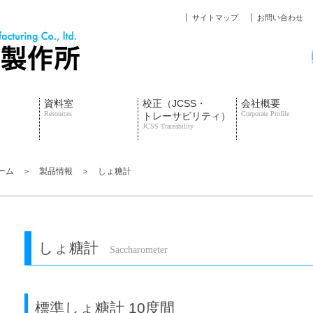
サイトマップ
お問い合わせ
資料室
校正（JCSS・
会社概要
Resources
Corporate Profile
トレーサビリティ）
JCSS Traceability
ーム ＞ 製品情報 ＞ しょ糖計
しょ糖計
Saccharometer
標準しょ糖計 10度間