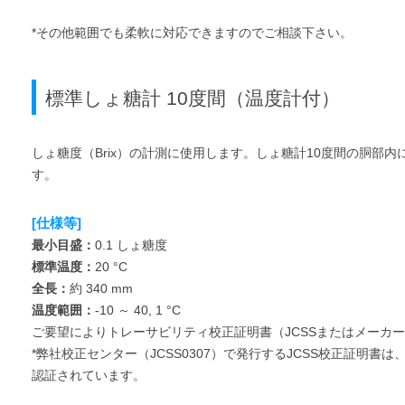
*その他範囲でも柔軟に対応できますのでご相談下さい。
標準しょ糖計 10度間（温度計付）
しょ糖度（Brix）の計測に使用します。しょ糖計10度間の胴部
す。
[仕様等]
最小目盛：
0.1 しょ糖度
標準温度：
20 °C
全長：
約 340 mm
温度範囲：
-10 ～ 40, 1 °C
ご要望によりトレーサビリティ校正証明書（JCSSまたはメーカ
*弊社校正センター（JCSS0307）で発行するJCSS校正証明書は、
認証されています。