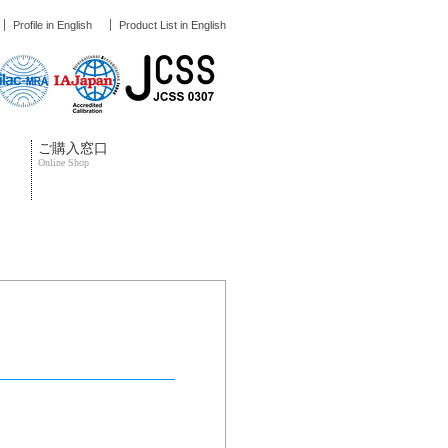
Profile in English
Product List in English
ご購入窓口
Online Shop