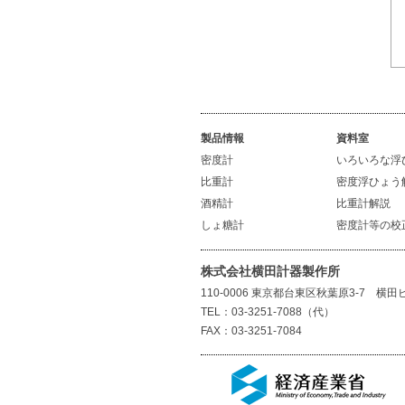
製品情報
資料室
密度計
いろいろな浮
比重計
密度浮ひょう
酒精計
比重計解説
しょ糖計
密度計等の校
株式会社横田計器製作所
110-0006 東京都台東区秋葉原3-7 横田
TEL：03-3251-7088（代）
FAX：03-3251-7084