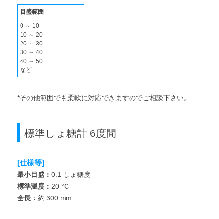
目盛範囲
0 ～ 10
10 ～ 20
20 ～ 30
30 ～ 40
40 ～ 50
など
*その他範囲でも柔軟に対応できますのでご相談下さい。
標準しょ糖計 6度間
[仕様等]
最小目盛：
0.1 しょ糖度
標準温度：
20 °C
全長：
約 300 mm