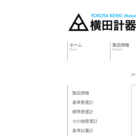
ホーム
製品情報
Home
Products
ホ
製品情報
基準密度計
標準密度計
その他密度計
基準比重計