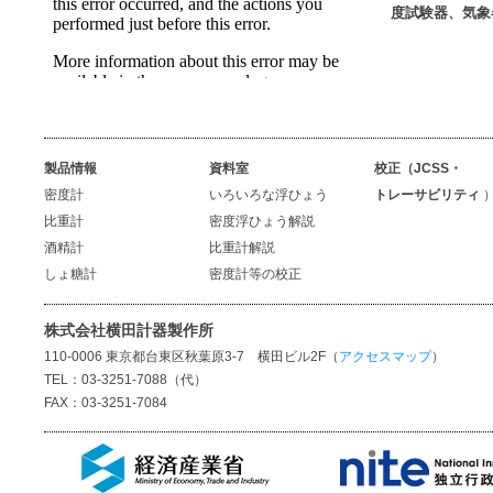
度試験器、気象
製品情報
資料室
校正（JCSS・
密度計
いろいろな浮ひょう
トレーサビリティ
比重計
密度浮ひょう解説
酒精計
比重計解説
しょ糖計
密度計等の校正
株式会社横田計器製作所
110-0006 東京都台東区秋葉原3-7 横田ビル2F（
アクセスマップ
）
TEL：03-3251-7088（代）
FAX：03-3251-7084